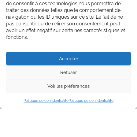
de consentir à ces technologies nous permettra de
traiter des données telles que le comportement de
navigation ou les ID uniques sur ce site. Le fait de ne
Lien vers facebook
Lien vers Instagram
Lien vers Youtube
Lien vers Linkedin
pas consentir ou de retirer son consentement peut
avoir un effet négatif sur certaines caractéristiques et
fonctions.
® Les marques La Transformerie et Rescapés sont
protégées.
Politique de confidentialité
Accepter
Crédits
Refuser
Voir les préférences
Politique de confidentialité
Politique de confidentialité
Inscrivez-vous à notre infolettre et ne
manquez rien de nos projets anti-gaspillage!
En vous inscrivant, vous consentez à ce que
votre nom et votre courriel soient utilisés